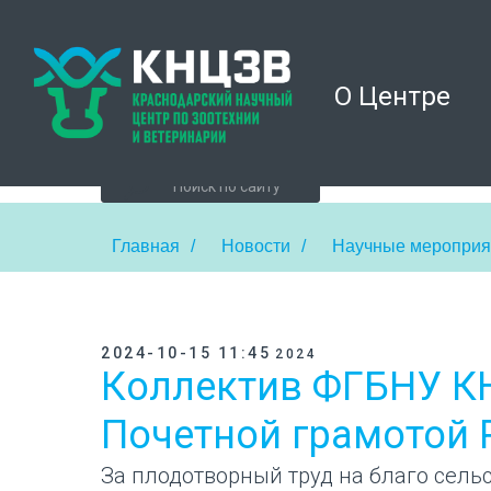
О Центре
Главная
/
Новости
/
Научные мероприя
2024-10-15 11:45
2024
Коллектив ФГБНУ К
Почетной грамотой 
За плодотворный труд на благо сель