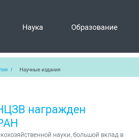
Наука
Образование
тия
/
Научные издания
НЦЗВ награжден
РАН
скохозяйственной науки, большой вклад в