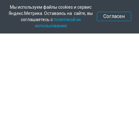
Мы используем файлы cookies и сервис
Яндекс.Метрика. Оставаясь на сайте, вы
Согласен
соглашаетесь с
политикой их
использования
Федеральное государственное
бюджетное научное учреждение
«Краснодарский научный центр по
зоотехнии и ветеринарии»
ИНН/КПП 2312001941/231201001
350055, г. Краснодар,