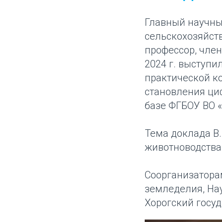
Главный научны
сельскохозяйст
профессор, чле
2024 г. выступ
практической к
становления ци
базе ФГБОУ ВО 
Тема доклада В
животноводства 
Соорганизатор
земледелия, На
Хорогский госу