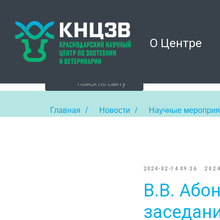
О Центре
Главная
/
Новости
/
Научные мероприя
2024-02-14 09:36
202
В.В. Або
заседан