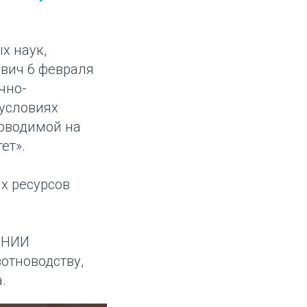
х наук,
вич 6 февраля
чно-
 условиях
оводимой на
ет».
х ресурсов
 НИИ
отноводству,
.