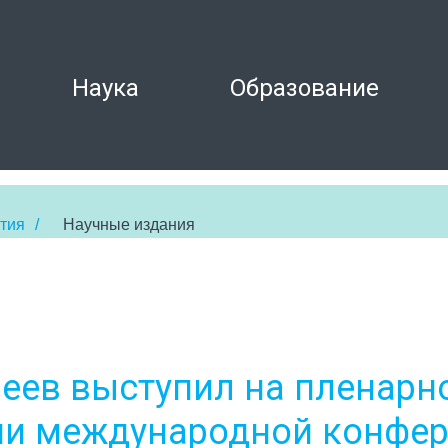
Наука
Образование
тия
/
Научные издания
4
неев выступил на пленарн
ии международной конфе