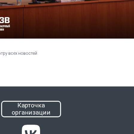
отру всех новостей
Карточка
организации