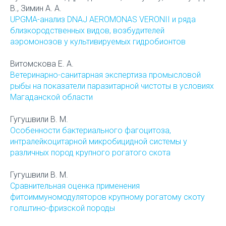
В., Зимин А. А.
UPGMA-анализ DNAJ AEROMONAS VERONII и ряда
близкородственных видов, возбудителей
аэромонозов у культивируемых гидробионтов
Витомскова Е. А.
Ветеринарно-санитарная экспертиза промысловой
рыбы на показатели паразитарной чистоты в условиях
Магаданской области
Гугушвили В. М.
Особенности бактериального фагоцитоза,
интралейкоцитарной микробицидной системы у
различных пород крупного рогатого скота
Гугушвили В. М.
Сравнительная оценка применения
фитоиммуномодуляторов крупному рогатому скоту
голштино-фризской породы