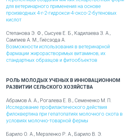
для ветеринарного применения на основе
производных 4-r-2-гидрокси-4-оксо-2-бутеновых
кислот
Степанова Э. Ф., Сысуев Е. Б., Кадилаева З. А.,
Сампиев А. М., Гиёсзода А.
Возможности использования в ветеринарной
фармации жирорастворимых витаминов, их
стандартных образцов и фитообъектов
РОЛЬ МОЛОДЫХ УЧЕНЫХ В ИННОВАЦИОННОМ
РАЗВИТИИ СЕЛЬСКОГО ХОЗЯЙСТВА
Абрамов А. А., Рогалева Е. В., Семененко М. П.
Исследование профилактического действия
филоквертина при гепатопатиях молочного скота в
условиях молочно-товарной фермы
Барило О. А., Мерзленко Р. А., Барило В. Э.