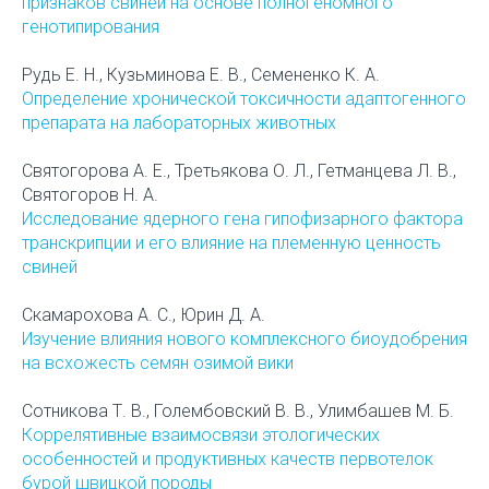
признаков свиней на основе полногеномного
генотипирования
Рудь Е. Н., Кузьминова Е. В., Семененко К. А.
Определение хронической токсичности адаптогенного
препарата на лабораторных животных
Святогорова А. Е., Третьякова О. Л., Гетманцева Л. В.,
Святогоров Н. А.
Исследование ядерного гена гипофизарного фактора
транскрипции и его влияние на племенную ценность
свиней
Скамарохова А. С., Юрин Д. А.
Изучение влияния нового комплексного биоудобрения
на всхожесть семян озимой вики
Сотникова Т. В., Голембовский В. В., Улимбашев М. Б.
Коррелятивные взаимосвязи этологических
особенностей и продуктивных качеств первотелок
бурой швицкой породы