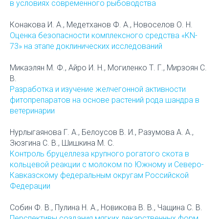
в условиях современного рыбоводства
Конакова И. А., Медетханов Ф. А., Новоселов О. Н.
Оценка безопасности комплексного средства «KN-
73» на этапе доклинических исследований
Микаэлян М. Ф., Айро И. Н., Могиленко Т. Г., Мирзоян С.
В.
Разработка и изучение желчегонной активности
фитопрепаратов на основе растений рода шандра в
ветеринарии
Нурлыгаянова Г. А., Белоусов В. И., Разумова А. А.,
Зюзгина С. В., Шишкина М. С.
Контроль бруцеллеза крупного рогатого скота в
кольцевой реакции с молоком по Южному и Северо-
Кавказскому федеральным округам Российской
Федерации
Собин Ф. В., Пулина Н. А., Новикова В. В., Чащина С. В.
Перспективы создания мягких лекарственных форм