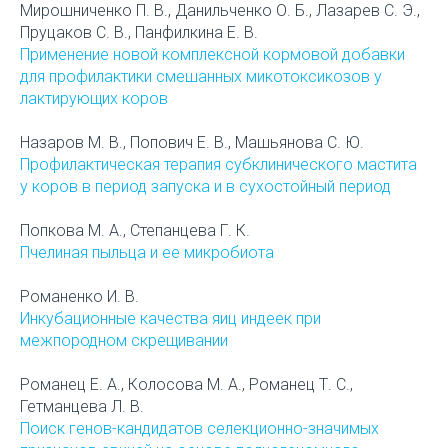
Мирошниченко П. В., Данильченко О. Б., Лазарев С. Э.,
Пруцаков С. В., Панфилкина Е. В.
Применение новой комплексной кормовой добавки
для профилактики смешанных микотоксикозов у
лактирующих коров
Назаров М. В., Попович Е. В., Машьянова С. Ю.
Профилактическая терапия субклинического мастита
у коров в период запуска и в сухостойный период
Попкова М. А., Степанцева Г. К.
Пчелиная пыльца и ее микробиота
Романенко И. В.
Инкубационные качества яиц индеек при
межпородном скрещивании
Романец Е. А., Колосова М. А., Романец Т. С.,
Гетманцева Л. В.
Поиск генов-кандидатов селекционно-значимых