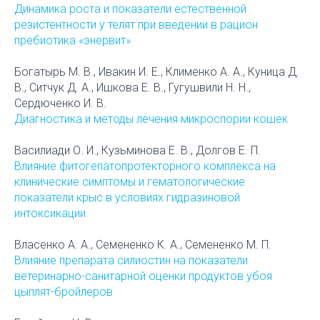
Динамика роста и показатели естественной
резистентности у телят при введении в рацион
пребиотика «энервит»
Богатырь М. В., Ивакин И. Е., Клименко А. А., Куница Д.
В., Ситчук Д. А., Ишкова Е. В., Гугушвили Н. Н.,
Сердюченко И. В.
Диагностика и методы лечения микроспории кошек
Василиади О. И., Кузьминова Е. В., Долгов Е. П.
Влияние фитогепатопротекторного комплекса на
клинические симптомы и гематологические
показатели крыс в условиях гидразиновой
интоксикации
Власенко А. А., Семененко К. А., Семененко М. П.
Влияние препарата силиостин на показатели
ветеринарно-санитарной оценки продуктов убоя
цыплят-бройлеров