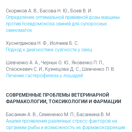
Скориков А. В., Басова Н. Ю., Боев В. И.
Определение оптимальной прививной дозы вакцины
против псевдомоноза свиней для супоросных
свиноматок
Хуснетдинова Н. Ф., Иолчиев Б. С.
Подход к диагностике суягности у овец
Шевченко А. А., Черных О. Ю., Яковенко П. П.,
Стасюкевич С. И., Кузнецова Д. С., Шевченко Л. В.
Лечение гастерофилеза у лошадей
СОВРЕМЕННЫЕ ПРОБЛЕМЫ ВЕТЕРИНАРНОЙ
ФАРМАКОЛОГИИ, ТОКСИКОЛОГИИ И ФАРМАЦИИ
Басанкин А. В., Семененко М. П., Басанкина В. М.
Анализ проявления различных стресс-факторов на
организм рыбы и возможность их фармакокоррекции