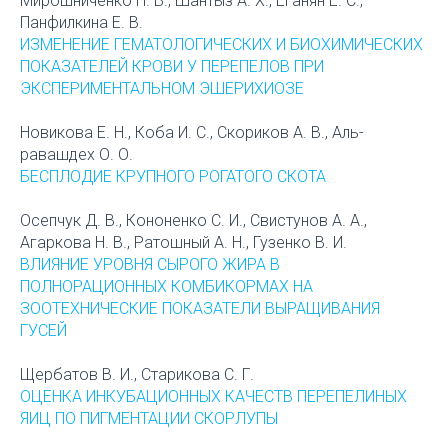
Мирошниченко П. В., Шантыз А. Х., Еганян Е. С.,
Панфилкина Е. В.
ИЗМЕНЕНИЕ ГЕМАТОЛОГИЧЕСКИХ И БИОХИМИЧЕСКИХ
ПОКАЗАТЕЛЕЙ КРОВИ У ПЕРЕПЕЛОВ ПРИ
ЭКСПЕРИМЕНТАЛЬНОМ ЭШЕРИХИОЗЕ
Новикова Е. Н., Коба И. С., Скориков А. В., Аль-
равашдех О. О.
БЕСПЛОДИЕ КРУПНОГО РОГАТОГО СКОТА
Осепчук Д. В., Кононенко С. И., Свистунов А. А.,
Агаркова Н. В., Ратошный А. Н., Гузенко В. И.
ВЛИЯНИЕ УРОВНЯ СЫРОГО ЖИРА В
ПОЛНОРАЦИОННЫХ КОМБИКОРМАХ НА
ЗООТЕХНИЧЕСКИЕ ПОКАЗАТЕЛИ ВЫРАЩИВАНИЯ
ГУСЕЙ
Щербатов В. И., Старикова С. Г.
ОЦЕНКА ИНКУБАЦИОННЫХ КАЧЕСТВ ПЕРЕПЕЛИНЫХ
ЯИЦ ПО ПИГМЕНТАЦИИ СКОРЛУПЫ