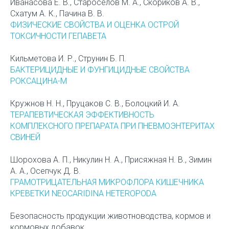
Иванасова Е. В., Староселов М. А., Скориков А. В.,
Схатум А. К., Пачина В. В.
ФИЗИЧЕСКИЕ СВОЙСТВА И ОЦЕНКА ОСТРОЙ
ТОКСИЧНОСТИ ГЕПАВЕТА
Кильметова И. Р., Струнин Б. П.
БАКТЕРИЦИДНЫЕ И ФУНГИЦИДНЫЕ СВОЙСТВА
РОКСАЦИНА-М
Кружнов Н. Н., Пруцаков С. В., Болоцкий И. А.
ТЕРАПЕВТИЧЕСКАЯ ЭФФЕКТИВНОСТЬ
КОМПЛЕКСНОГО ПРЕПАРАТА ПРИ ПНЕВМОЭНТЕРИТАХ
СВИНЕЙ
Шорохова А. П., Никулин Н. А., Присяжная Н. В., Зимин
А. А., Осепчук Д. В.
ГРАМОТРИЦАТЕЛЬНАЯ МИКРОФЛОРА КИШЕЧНИКА
КРЕВЕТКИ NEOCARIDINA HETEROPODA
Безопасность продукции животноводства, кормов и
кормовых добавок