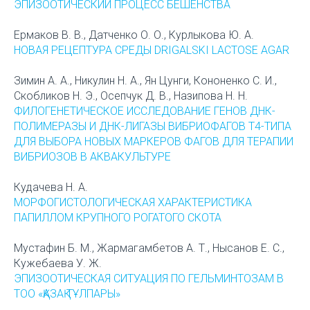
ЭПИЗООТИЧЕСКИЙ ПРОЦЕСС БЕШЕНСТВА
Ермаков В. В., Датченко О. О., Курлыкова Ю. А.
НОВАЯ РЕЦЕПТУРА СРЕДЫ DRIGALSKI LACTOSE AGAR
Зимин А. А., Никулин Н. А., Ян Цунги, Кононенко С. И.,
Скобликов Н. Э., Осепчук Д. В., Назипова Н. Н.
ФИЛОГЕНЕТИЧЕСКОЕ ИССЛЕДОВАНИЕ ГЕНОВ ДНК-
ПОЛИМЕРАЗЫ И ДНК-ЛИГАЗЫ ВИБРИОФАГОВ Т4-ТИПА
ДЛЯ ВЫБОРА НОВЫХ МАРКЕРОВ ФАГОВ ДЛЯ ТЕРАПИИ
ВИБРИОЗОВ В АКВАКУЛЬТУРЕ
Кудачева Н. А.
МОРФОГИСТОЛОГИЧЕСКАЯ ХАРАКТЕРИСТИКА
ПАПИЛЛОМ КРУПНОГО РОГАТОГО СКОТА
Мустафин Б. М., Жармагамбетов А. Т., Нысанов Е. С.,
Кужебаева У. Ж.
ЭПИЗООТИЧЕСКАЯ СИТУАЦИЯ ПО ГЕЛЬМИНТОЗАМ В
ТОО «ҚАЗАҚ ТҰЛПАРЫ»