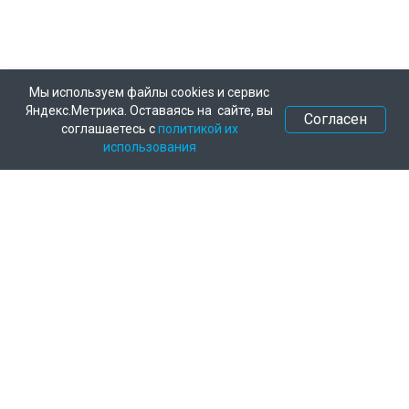
Мы используем файлы cookies и сервис
Яндекс.Метрика. Оставаясь на сайте, вы
Согласен
соглашаетесь с
политикой их
использования
Федеральное государственное
бюджетное научное учреждение
«Краснодарский научный центр по
зоотехнии и ветеринарии»