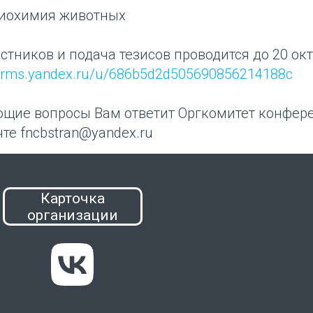
биохимия животных
стников и подача тезисов проводится до 20 окт
/forms.yandex.ru/u/686b5d2d505690856214188c
ющие вопросы Вам ответит Оргкомитет конфер
те fncbstran@yandex.ru
Карточка
организации