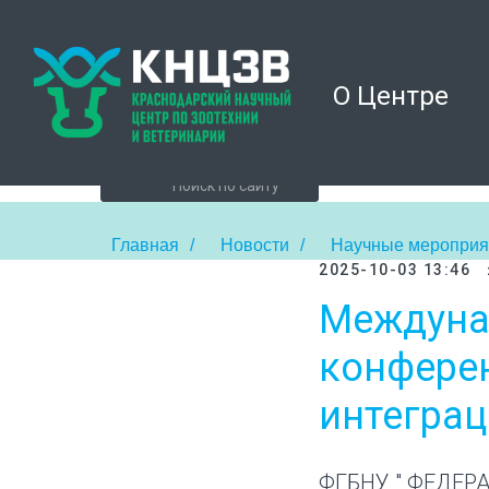
О Центре
Главная
/
Новости
/
Научные мероприя
2025-10-03 13:46
Междуна
конфере
интеграц
ФГБНУ " ФЕДЕ