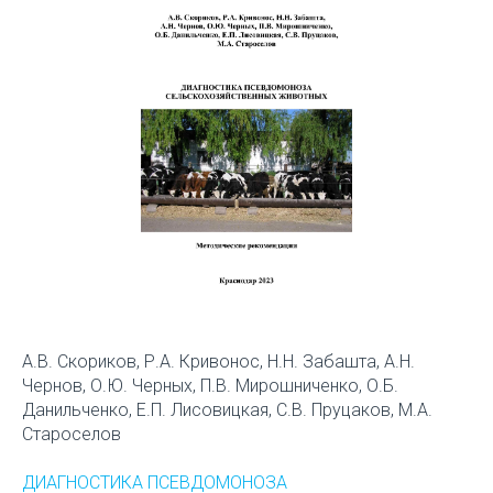
А.В. Скориков, Р.А. Кривонос, Н.Н. Забашта, А.Н.
Чернов, О.Ю. Черных, П.В. Мирошниченко, О.Б.
Данильченко, Е.П. Лисовицкая, С.В. Пруцаков, М.А.
Староселов
ДИАГНОСТИКА ПСЕВДОМОНОЗА