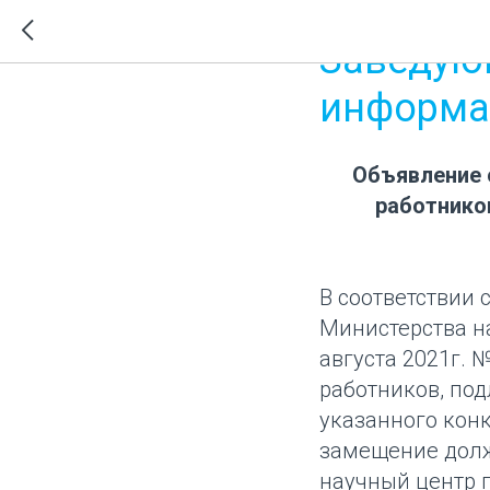
2026-03-12 11:49
Заведую
информац
Объявление 
работнико
В соответствии 
Министерства н
августа 2021г. 
работников, по
указанного конк
замещение долж
научный центр 