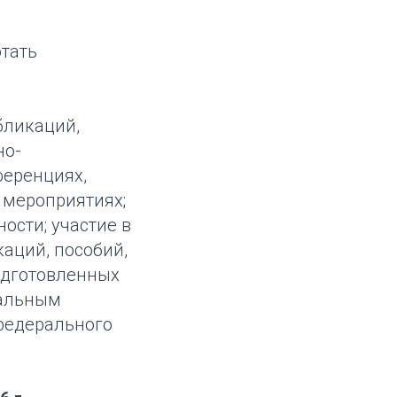
отать
бликаций,
но-
ференциях,
 мероприятиях;
ости; участие в
аций, пособий,
одготовленных
уальным
федерального