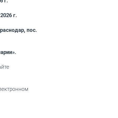
6 г.
.2026 г.
Краснодар, пос.
арии».
айте
электронном