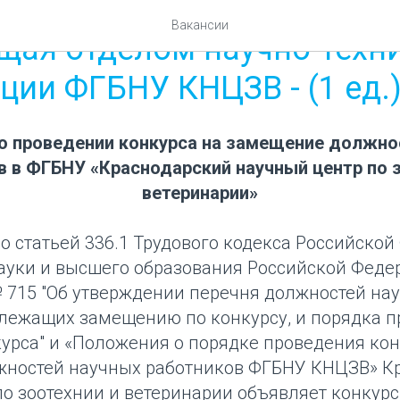
ЗАКРЫТЫЕ
Вакансии
щая отделом научно-техн
ии ФГБНУ КНЦЗВ - (1 ед.
о проведении конкурса на замещение должно
в в ФГБНУ «Краснодарский научный центр по з
ветеринарии»
со статьей 336.1 Трудового кодекса Российской
ауки и высшего образования Российской Федер
№ 715 "Об утверждении перечня должностей на
длежащих замещению по конкурсу, и порядка 
урса" и «Положения о порядке проведения кон
ностей научных работников ФГБНУ КНЦЗВ» К
по зоотехнии и ветеринарии объявляет конкур