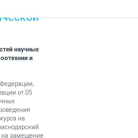
ической
)
стей научных
оотехнии и
 Федерации,
ации от 05
учных
проведения
курса на
раснодарский
с на замещение