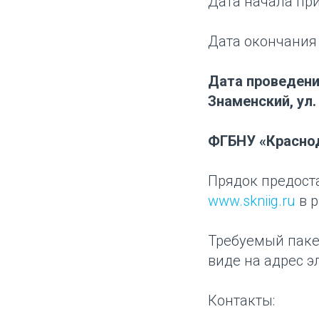
Дата начала при
Дата окончания 
Дата проведения 
Знаменский, ул.
ФГБНУ «Краснод
Прядок предост
www.skniig.ru
в р
Требуемый паке
виде на адрес э
Контакты: