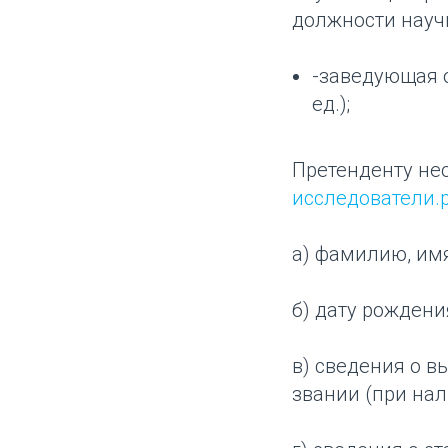
должности науч
-заведующая 
ед.);
Претенденту нео
исследователи.
а) фамилию, имя
б) дату рождени
в) сведения о 
звании (при нал