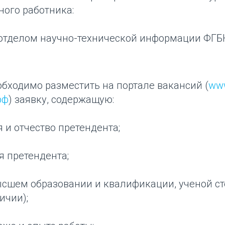
ного работника:
отделом научно-технической информации ФГБН
бходимо разместить на портале вакансий (
ww
рф
) заявку, содержащую:
 и отчество претендента;
я претендента;
высшем образовании и квалификации, ученой с
ичии);