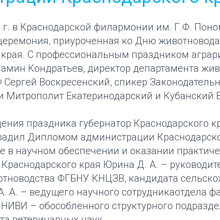
6 г. в Краснодарской филармонии им. Г.Ф. Пон
церемония, приуроченная ко Дню животновода
 края. С профессиональным праздником аграр
иамин Кондратьев, директор департамента жи
 Сергей Воскресенский, спикер Законодательн
и Митрополит Екатеринодарский и Кубанский 
ения праздника губернатор Краснодарского кр
радил Дипломом администрации Краснодарско
ие в научном обеспечении и оказании практич
Краснодарского края Юрина Д. А. – руководит
отноводства ФГБНУ КНЦЗВ, кандидата сельско
А. А. – ведущего научного сотрудникаотдела 
 НИВИ – обособленного структурного подразд
та ветеринарных наук.