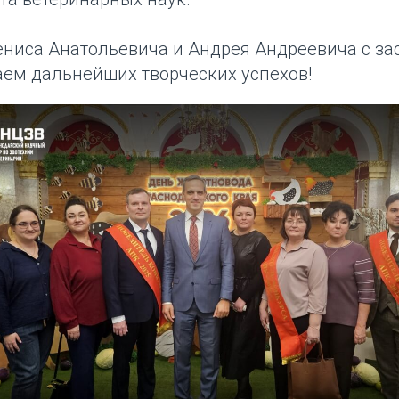
ниса Анатольевича и Андрея Андреевича с з
аем дальнейших творческих успехов!