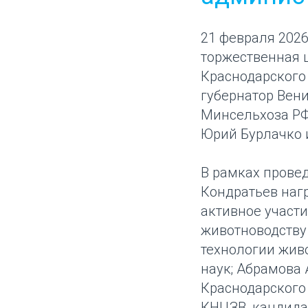
21 февраля 202
торжественная 
Краснодарского
губернатор Вен
Минсельхоза РФ
Юрий Бурлачко 
В рамках провед
Кондратьев наг
активное участ
животноводству 
технологии жив
наук; Абрамова 
Краснодарского
КНЦЗВ, кандида