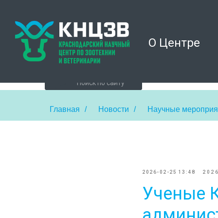
О Центре
Главная
/
Новости
/
Научные мероприя
2026-02-25 13:48
202
Ученые 
админис