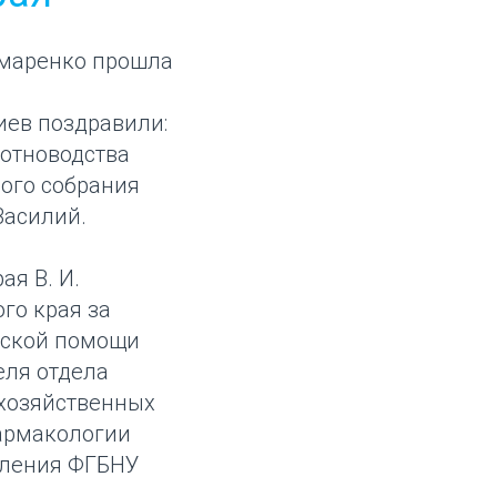
омаренко прошла
иев поздравили:
вотноводства
ого собрания
Василий.
ая В. И.
го края за
еской помощи
еля отдела
хозяйственных
фармакологии
еления ФГБНУ