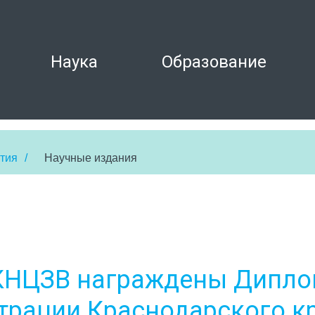
Наука
Образование
тия
/
Научные издания
6
КНЦЗВ награждены Дипл
трации Краснодарского к